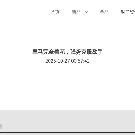
首页
新品
单品
时尚资
皇马完全着花，强势克服敌手
2025-10-27 00:57:42
讯