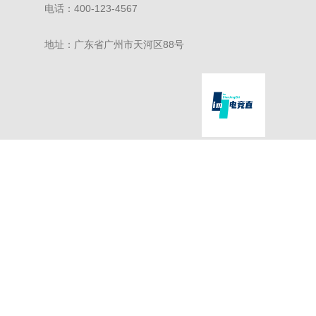
电话：400-123-4567
地址：广东省广州市天河区88号