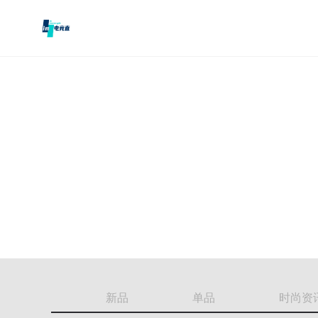
新品
单品
时尚资