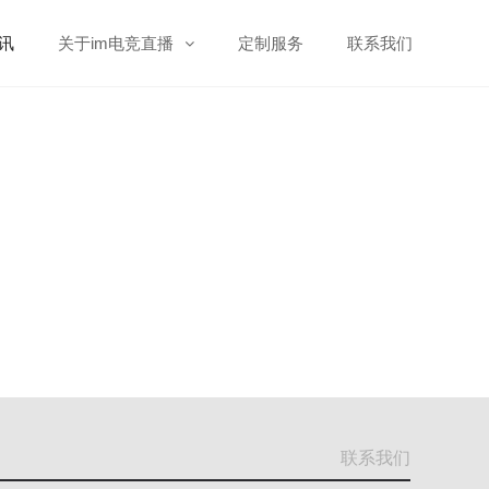
讯
关于im电竞直播
定制服务
联系我们
联系我们