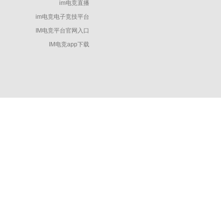
im电竞直播
im电竞电子竞技平台
IM电竞平台官网入口
IM电竞app下载