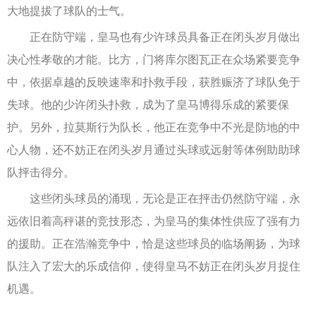
大地提拔了球队的士气。
正在防守端，皇马也有少许球员具备正在闭头岁月做出
决心性孝敬的才能。比方，门将库尔图瓦正在众场紧要竞争
中，依据卓越的反映速率和扑救手段，获胜赈济了球队免于
失球。他的少许闭头扑救，成为了皇马博得乐成的紧要保
护。另外，拉莫斯行为队长，他正在竞争中不光是防地的中
心人物，还不妨正在闭头岁月通过头球或远射等体例助助球
队抨击得分。
这些闭头球员的涌现，无论是正在抨击仍然防守端，永
远依旧着高秤谌的竞技形态，为皇马的集体性供应了强有力
的援助。正在浩瀚竞争中，恰是这些球员的临场阐扬，为球
队注入了宏大的乐成信仰，使得皇马不妨正在闭头岁月捉住
机遇。