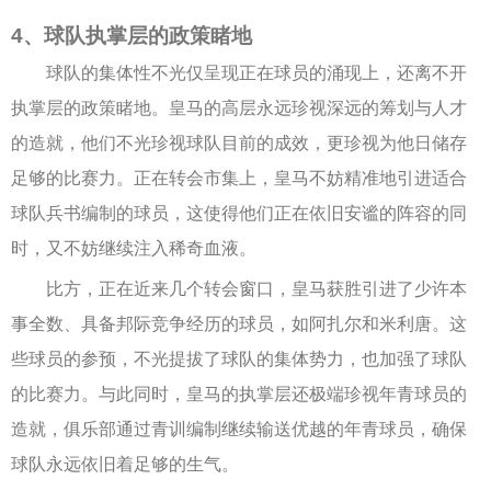
4、球队执掌层的政策睹地
球队的集体性不光仅呈现正在球员的涌现上，还离不开
执掌层的政策睹地。皇马的高层永远珍视深远的筹划与人才
的造就，他们不光珍视球队目前的成效，更珍视为他日储存
足够的比赛力。正在转会市集上，皇马不妨精准地引进适合
球队兵书编制的球员，这使得他们正在依旧安谧的阵容的同
时，又不妨继续注入稀奇血液。
比方，正在近来几个转会窗口，皇马获胜引进了少许本
事全数、具备邦际竞争经历的球员，如阿扎尔和米利唐。这
些球员的参预，不光提拔了球队的集体势力，也加强了球队
的比赛力。与此同时，皇马的执掌层还极端珍视年青球员的
造就，俱乐部通过青训编制继续输送优越的年青球员，确保
球队永远依旧着足够的生气。