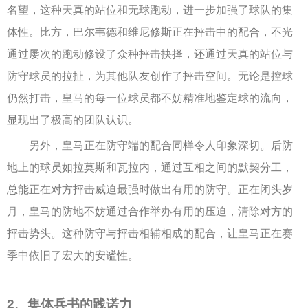
名望，这种天真的站位和无球跑动，进一步加强了球队的集
体性。比方，巴尔韦德和维尼修斯正在抨击中的配合，不光
通过屡次的跑动修设了众种抨击抉择，还通过天真的站位与
防守球员的拉扯，为其他队友创作了抨击空间。无论是控球
仍然打击，皇马的每一位球员都不妨精准地鉴定球的流向，
显现出了极高的团队认识。
另外，皇马正在防守端的配合同样令人印象深切。后防
地上的球员如拉莫斯和瓦拉内，通过互相之间的默契分工，
总能正在对方抨击威迫最强时做出有用的防守。正在闭头岁
月，皇马的防地不妨通过合作举办有用的压迫，清除对方的
抨击势头。这种防守与抨击相辅相成的配合，让皇马正在赛
季中依旧了宏大的安谧性。
2、集体兵书的践诺力