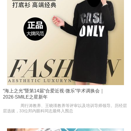
“海上之光”暨第14届“合爱近视·微乐”学术调换会｜
2026·SMILE之星新年
周行涛教养、王晓瑛教养等评审以及培训导师领导。历经层
层选拔，33位邦内眼科同志最终入围总