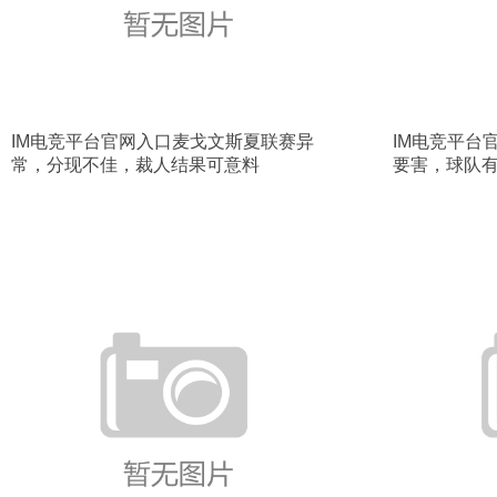
IM电竞平台官网入口麦戈文斯夏联赛异
IM电竞平台
常，分现不佳，裁人结果可意料
要害，球队有