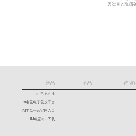
奥运目的阻挡
新品
单品
时尚资
im电竞直播
im电竞电子竞技平台
IM电竞平台官网入口
IM电竞app下载