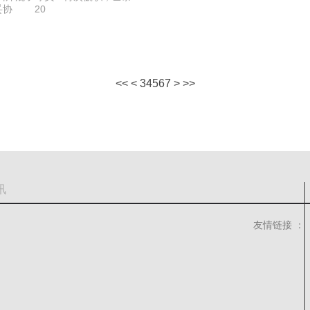
妥协 20
<<
<
3
4
5
6
7
>
>>
讯
友情链接 ：