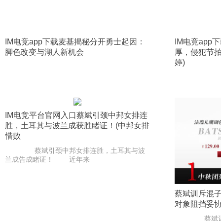
IM电竞app下载麦基揭秘分开勇士起因：
IM电竞ap
脚色改变与湖人新机会
厚，侵犯节拍
婷)
IM电竞平台官网入口蔡斌引颈中邦女排连
胜，土耳其与波兰成获胜睹证！(中邦女排
惜败
蔡斌引颈中邦女排连胜，土耳其与波
兰成告成睹证！ 近年来
蔡斌训斥混
对象阻挡妥
蔡斌训斥混